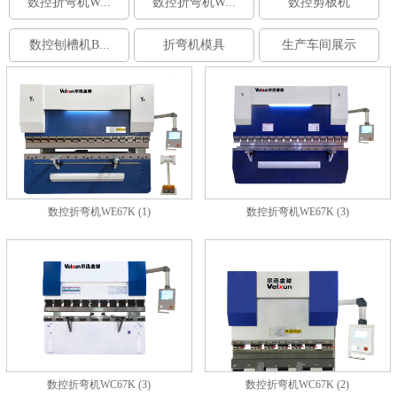
数控折弯机W...
数控折弯机W...
数控剪板机
数控刨槽机B...
折弯机模具
生产车间展示
数控折弯机WE67K (1)
数控折弯机WE67K (3)
数控折弯机WC67K (3)
数控折弯机WC67K (2)