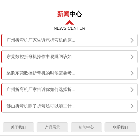
新闻
中心
NEWS CENTER
广州折弯机厂家告诉您折弯机的原...
东莞数控折弯机操作中易跳闸该如...
采购东莞数控折弯机的时候需要考...
广州折弯机厂家告诉你如何选择折...
佛山折弯机除了折弯还可以加工什...
关于我们
产品展示
新闻中心
联系我们