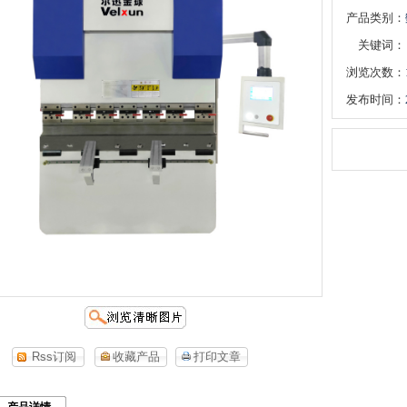
产品类别：
关键词：
浏览次数：
发布时间：
产品详情