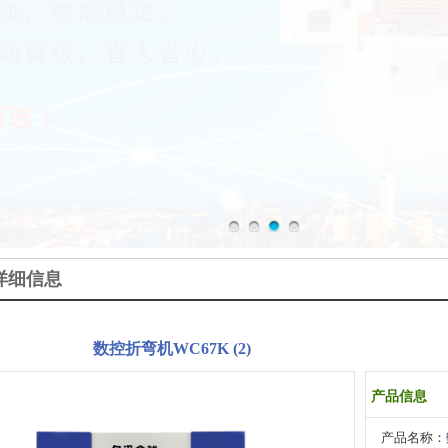
详细信息
数控折弯机WC67K (2)
产品信息
产品名称：