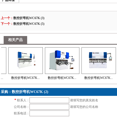
上一个：
数控折弯机WC67K (3)
下一个：
数控折弯机WC67K (5)
相关产品
数控折弯机WC67K...
数控折弯机WC67K...
数控折弯机WC67K...
采购：数控折弯机WC67K (2)
*
联系人：
请填写您的真实姓名
公司名称：
请填写您的公司名称
联系电话：