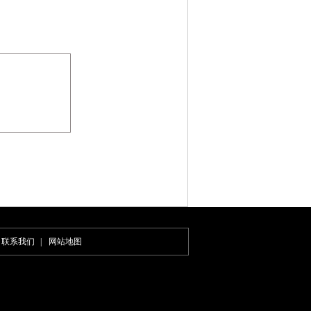
联系我们
|
网站地图