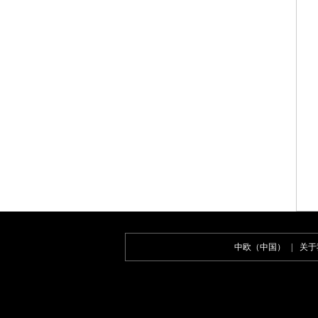
中欧（中国）
|
关于