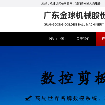
您好，欢迎访问公司官网，我们将竭诚为您服务！
中欧（中国）
关于我们
产