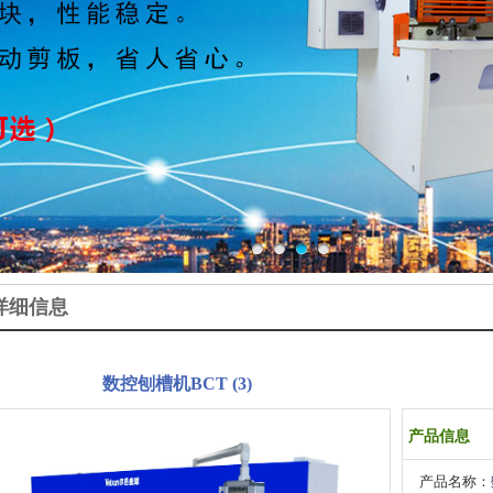
详细信息
数控刨槽机BCT (3)
产品信息
产品名称：