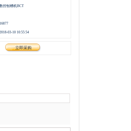
数控刨槽机BCT
16877
2018-03-10 10:55:54
立即采购