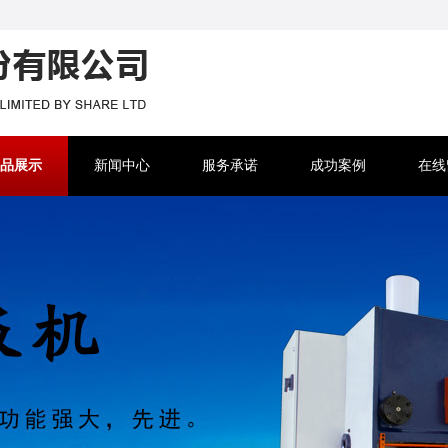
品展示
新闻中心
服务承诺
成功案例
在线